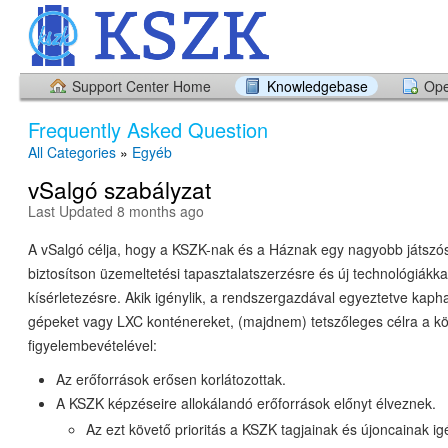
Support Center Home
Knowledgebase
Ope
Frequently Asked Question
All Categories
»
Egyéb
vSalgó szabályzat
Last Updated 8 months ago
A vSalgó célja, hogy a KSZK-nak és a Háznak egy nagyobb játszó
biztosítson üzemeltetési tapasztalatszerzésre és új technológiákka
kísérletezésre. Akik igénylik, a rendszergazdával egyeztetve kapha
gépeket vagy LXC konténereket, (majdnem) tetszőleges célra a k
figyelembevételével:
Az erőforrások erősen korlátozottak.
A KSZK képzéseire allokálandó erőforrások előnyt élveznek.
Az ezt követő prioritás a KSZK tagjainak és újoncainak ig