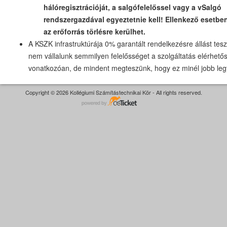
hálóregisztrációját, a salgófelelőssel vagy a vSalgó
rendszergazdával egyeztetnie kell! Ellenkező esetben
az erőforrás törlésre kerülhet.
A KSZK infrastruktúrája 0% garantált rendelkezésre állást tesz
nem vállalunk semmilyen felelősséget a szolgáltatás elérhető
vonatkozóan, de mindent megteszünk, hogy ez minél jobb leg
Copyright © 2026 Kollégiumi Számítástechnikai Kör - All rights reserved.