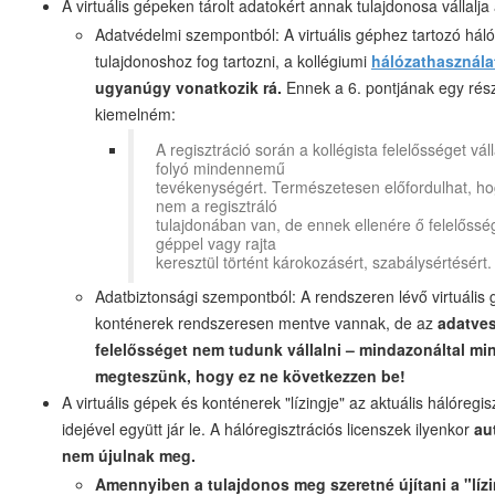
A virtuális gépeken tárolt adatokért annak tulajdonosa vállalja 
Adatvédelmi szempontból: A virtuális géphez tartozó hál
tulajdonoshoz fog tartozni, a kollégiumi
hálózathasználat
ugyanúgy vonatkozik rá.
Ennek a 6. pontjának egy rész
kiemelném:
A regisztráció során a kollégista felelősséget vál
folyó mindennemű
tevékenységért. Természetesen előfordulhat, h
nem a regisztráló
tulajdonában van, de ennek ellenére ő felelőssé
géppel vagy rajta
keresztül történt károkozásért, szabálysértésért.
Adatbiztonsági szempontból: A rendszeren lévő virtuális
konténerek rendszeresen mentve vannak, de az
adatves
felelősséget nem tudunk vállalni – mindazonáltal mi
megteszünk, hogy ez ne következzen be!
A virtuális gépek és konténerek "lízingje" az aktuális hálóregis
idejével együtt jár le. A hálóregisztrációs licenszek ilyenkor
au
nem újulnak meg.
Amennyiben a tulajdonos meg szeretné újítani a "lízi