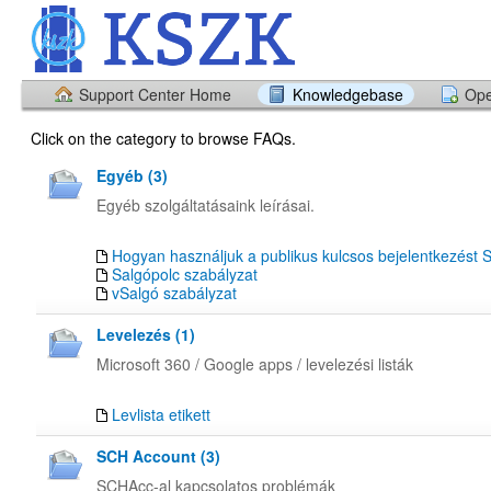
Support Center Home
Knowledgebase
Ope
Click on the category to browse FAQs.
Egyéb (3)
Egyéb szolgáltatásaink leírásai.
Hogyan használjuk a publikus kulcsos bejelentkezést
Salgópolc szabályzat
vSalgó szabályzat
Levelezés (1)
Microsoft 360 / Google apps / levelezési listák
Levlista etikett
SCH Account (3)
SCHAcc-al kapcsolatos problémák